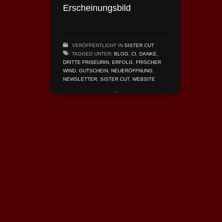
Erscheinungsbild
VERÖFFENTLICHT IN
SISTER CUT
TAGGED UNTER:
BLOG
,
CI
,
DANKE
,
DRITTE FRISEURIN
,
ERFOLG
,
FRISCHER
WIND
,
GUTSCHEIN
,
NEUERÖFFNUNG
,
NEWSLETTER
,
SISTER CUT
,
WEBSITE